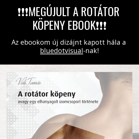
❗❗❗MEGÚJULT A ROTÁTOR 
KÖPENY EBOOK❗❗❗
Az ebookom új dizájnt kapott hála a 
bluedotvisual
-nak!