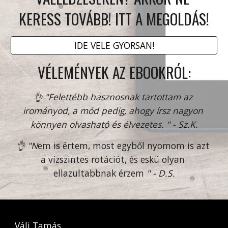
KERESS TOVÁBB! ITT A MEGOLDÁS!
IDE VELE GYORSAN!
VÉLEMÉNYEK AZ EBOOKRÓL:
👌 "Felettébb hasznosnak tartottam az 
irományod, a mód pedig, ahogy írsz nagyon 
könnyen olvasható és élvezetes. " - Sz.K.
👌 "N
em is értem, most egyből nyomom is azt 
a vízszintes rotációt, és eskü olyan 
ellazultabbnak érzem 
" - D.S.
Váli Tamás