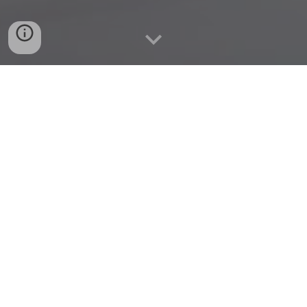
SZEMÉLYI EDZÉS AZ
OTTHONODBAN?
IGEN, EZ LEHETSÉGES!
NEM VAGY BIZTOS BENNE, HOGY JÓL
CSINÁLOD A GYAKORLATOKAT?
SZERETNÉD, HA EGY HOZZÁÉRTŐ